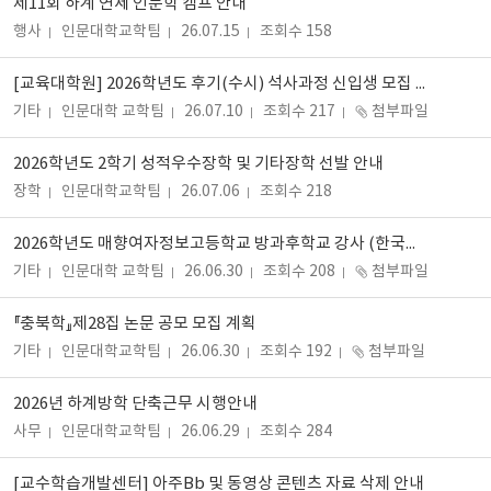
제11회 하계 연세 인문학 캠프 안내
행사
인문대학교학팀
26.07.15
조회수 158
[교육대학원] 2026학년도 후기(수시) 석사과정 신입생 모집 안내
기타
인문대학 교학팀
26.07.10
조회수 217
첨부파일
2026학년도 2학기 성적우수장학 및 기타장학 선발 안내
장학
인문대학교학팀
26.07.06
조회수 218
2026학년도 매향여자정보고등학교 방과후학교 강사 (한국사능력검정시험 준비과정) 모집 공고
기타
인문대학 교학팀
26.06.30
조회수 208
첨부파일
『충북학』제28집 논문 공모 모집 계획
기타
인문대학교학팀
26.06.30
조회수 192
첨부파일
2026년 하계방학 단축근무 시행안내
사무
인문대학교학팀
26.06.29
조회수 284
[교수학습개발센터] 아주Bb 및 동영상 콘텐츠 자료 삭제 안내